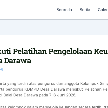
Beranda
Berita
Galer
Ikuti Pelatihan Pengelolaan K
a Darawa
26
ta yang terdiri atas pengurus dan anggota Kelompok Sim
rta pengurus KDMPD Desa Darawa mengikuti Pelatihan P
di Balai Desa Darawa pada 7–8 Juni 2026.
sitas kelompok dalam mengelola keuangan secara tertib, tr