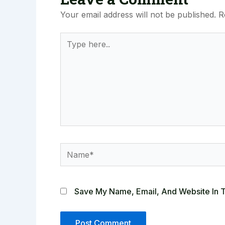
Your email address will not be published.
R
Type
Here..
Name*
Save My Name, Email, And Website In 