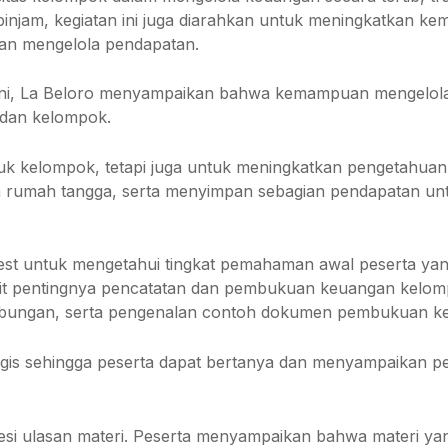
injam, kegiatan ini juga diarahkan untuk meningkatkan k
an mengelola pendapatan.
i, La Beloro menyampaikan bahwa kemampuan mengelola 
dan kelompok.
tuk kelompok, tetapi juga untuk meningkatkan pengetahua
 rumah tangga, serta menyimpan sebagian pendapatan unt
st untuk mengetahui tingkat pemahaman awal peserta yang d
ait pentingnya pencatatan dan pembukuan keuangan kelomp
abungan, serta pengenalan contoh dokumen pembukuan k
logis sehingga peserta dapat bertanya dan menyampaikan 
sesi ulasan materi. Peserta menyampaikan bahwa materi yan