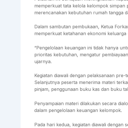
memperkuat tata kelola kelompok simpan p
merencanakan kebutuhan rumah tangga d
Dalam sambutan pembukaan, Ketua Forkan
memperkuat ketahanan ekonomi keluarga 
“Pengelolaan keuangan ini tidak hanya un
prioritas kebutuhan, mengatur pembiayaan
ujarnya.
Kegiatan diawali dengan pelaksanaan pre-te
Selanjutnya peserta menerima materi terk
pinjam, penggunaan buku kas dan buku t
Penyampaian materi dilakukan secara dia
dalam pengelolaan keuangan kelompok.
Pada hari kedua, kegiatan diawali dengan 