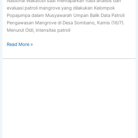
Nasional Wakatobi saat memaparkan hasil analisis dan
evaluasi patroli mangrove yang dilakukan Kelompok
Popajumpa dalam Musyawarah Umpan Balik Data Patroli
Pengawasan Mangrove di Desa Sombano, Kamis (16/7).
Menurut Oldi, intensitas patroli
Read More »
Dari
Sekolah
untuk
Pesisir,
SMA
Negeri
1
Kaledupa
Bentuk
Klub