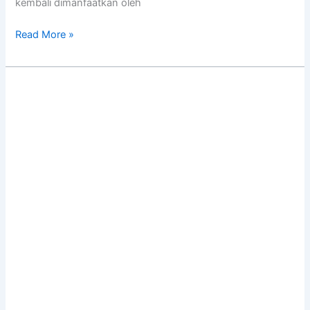
kembali dimanfaatkan oleh
Read More »
Literasi
Keuangan
Jadi
Bekal
Penting
bagi
Rumah
Tangga
Nelayan
di
Sombano