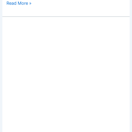
Read More »
Desa
Darawa
Tutup
Sementara
Lokasi
Tangkapan
Gurita
di
Fuluantooge