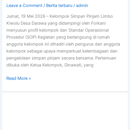
Perkuat
Leave a Comment
/
Berita terbaru
/
admin
Kelompok
Jumat, 19 Mei 2026 – Kelompok Simpan Pinjam Limbo
Simpan
Kiwolu Desa Darawa yang didampingi oleh Forkani
Pinjam
menyusun profil kelompok dan Standar Operasional
Limbo
Prosedur (SOP) Kegiatan yang berlangsung di rumah
Kiwolu
anggota kelompok ini dihadiri oleh pengurus dan anggota
Desa
kelompok sebagai upaya memperkuat kelembagaan dan
Darawa
pengelolaan simpan pinjam secara bersama. Pertemuan
dibuka oleh Ketua Kelompok, Dinawati, yang
Read More »
Merawat
Ingatan
Pulau
Lewat
Festival