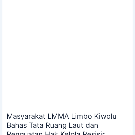
Limbo
Kiwolu
Bahas
Tata
Ruang
Laut
dan
Penguatan
Hak
Kelola
Pesisir
Masyarakat LMMA Limbo Kiwolu
Bahas Tata Ruang Laut dan
Penguatan Hak Kelola Pesisir