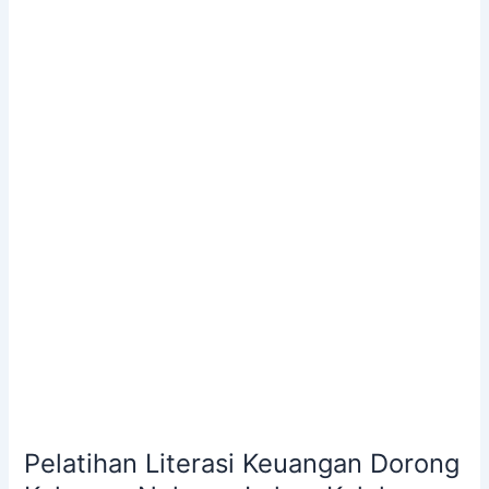
Literasi
Keuangan
Dorong
Keluarga
Nelayan
Lohoa
Kelola
Keuangan
Lebih
Baik
Pelatihan Literasi Keuangan Dorong