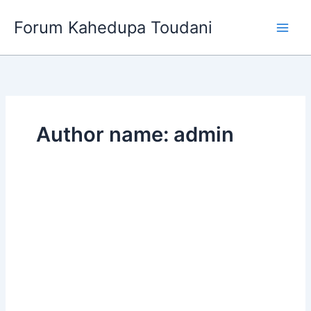
Skip
Forum Kahedupa Toudani
to
content
Author name: admin
Masyarakat
Tanomeha
Perkuat
Pemahaman
HRBA