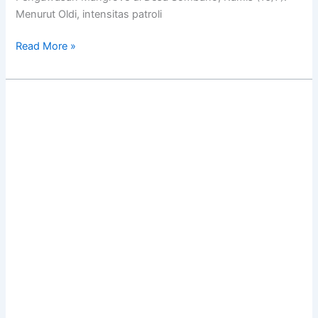
Menurut Oldi, intensitas patroli
Read More »
Masyarakat
Lohoa
Tutup
Sementara
Lokasi
Tangkapan
Gurita
di
Luangkee