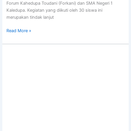
Forum Kahedupa Toudani (Forkani) dan SMA Negeri 1
Kaledupa. Kegiatan yang diikuti oleh 30 siswa ini
merupakan tindak lanjut
Read More »
Patroli
Mangrove
Kadie
La
Olua
Meningkat,
Pengawasan
Kawasan
Semakin
Kuat