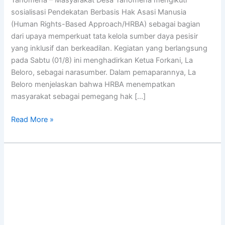
Tanomeha – Masyarakat Desa Tanomeha mengikuti
sosialisasi Pendekatan Berbasis Hak Asasi Manusia
(Human Rights-Based Approach/HRBA) sebagai bagian
dari upaya memperkuat tata kelola sumber daya pesisir
yang inklusif dan berkeadilan. Kegiatan yang berlangsung
pada Sabtu (01/8) ini menghadirkan Ketua Forkani, La
Beloro, sebagai narasumber. Dalam pemaparannya, La
Beloro menjelaskan bahwa HRBA menempatkan
masyarakat sebagai pemegang hak […]
Read More »
Masyarakat
Desa
Sombano
Ikuti
Pelatihan
Pendekatan